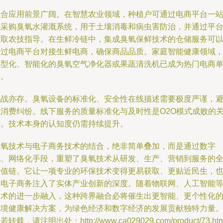
融合应用前景广阔。在智慧农业领域，种植户可通过电商平台一
式采购臭氧水灌溉系统，用于土壤消毒和病虫害防治，并通过平
获取农技指导。在生鲜冷链中，集成臭氧保鲜技术的仓储服务可
通过电商平台对接生鲜电商，确保商品品质。家庭智能健康领域
小型化、智能化的臭氧空气净化器或果蔬清洗机已成为热门电商
品。
挑战亦存。臭氧设备的标准化、安全性在线描述需要极度严谨，
免消费纠纷。线下服务的质量标准化与及时性是O2O模式成败的
键。技术本身的认知度仍需持续提升。
臭氧技术与电子商务技术的结合，绝非简单叠加，而是通过数字
化、网络化手段，重塑了臭氧技术从研发、生产、营销到服务的
价值链。它让一项专业的环保技术变得更易获取、更贴近民生，
为电子商务注入了实体产业创新的深度。随着物联网、人工智能
技术的进一步融入，这种跨界融合必将催生出更智能、更个性化
环境健康解决方案，为绿色经济和数字经济的发展贡献独特力量
若转载，请注明出处：http://www.ca029029.com/product/73.htm