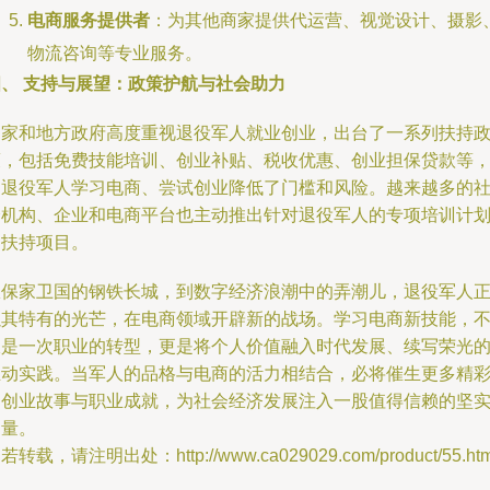
电商服务提供者
：为其他商家提供代运营、视觉设计、摄影
物流咨询等专业服务。
四、 支持与展望：政策护航与社会助力
国家和地方政府高度重视退役军人就业创业，出台了一系列扶持
策，包括免费技能培训、创业补贴、税收优惠、创业担保贷款等
为退役军人学习电商、尝试创业降低了门槛和风险。越来越多的
会机构、企业和电商平台也主动推出针对退役军人的专项培训计
和扶持项目。
从保家卫国的钢铁长城，到数字经济浪潮中的弄潮儿，退役军人
以其特有的光芒，在电商领域开辟新的战场。学习电商新技能，
仅是一次职业的转型，更是将个人价值融入时代发展、续写荣光
生动实践。当军人的品格与电商的活力相结合，必将催生更多精
的创业故事与职业成就，为社会经济发展注入一股值得信赖的坚
力量。
若转载，请注明出处：http://www.ca029029.com/product/55.htm