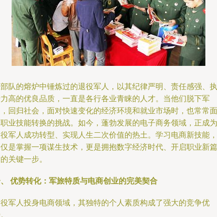
在部队的熔炉中锤炼过的退役军人，以其纪律严明、责任感强、
行力高的优良品质，一直是各行各业青睐的人才。当他们脱下军
装，回归社会，面对快速变化的经济环境和就业市场时，也常常
临职业技能转换的挑战。如今，蓬勃发展的电子商务领域，正成
退役军人成功转型、实现人生二次价值的热土。学习电商新技能
不仅是掌握一项谋生技术，更是拥抱数字经济时代、开启职业新
章的关键一步。
一、 优势转化：军旅特质与电商创业的完美契合
退役军人投身电商领域，其独特的个人素质构成了强大的竞争优
势。