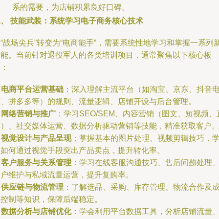
系的需要，为店铺积累良好口碑。
二、 技能武装：系统学习电子商务核心技术
“战场尖兵”转变为“电商能手”，需要系统性地学习和掌握一系列
技能。当前针对退役军人的各类培训项目，通常聚焦以下核心板
块：
.
电商平台运营基础
：深入理解主流平台（如淘宝、京东、抖音
商、拼多多等）的规则、流量逻辑、店铺开设与后台管理。
.
网络营销与推广
：学习SEO/SEM、内容营销（图文、短视频、
播）、社交媒体运营、数据分析驱动营销等技能，精准获取客户
.
视觉设计与产品呈现
：掌握基本的图片处理、视频剪辑技巧，
习如何通过视觉手段突出产品卖点，提升转化率。
.
客户服务与关系管理
：学习在线客服沟通技巧、售后问题处理
客户维护与私域流量运营，提升复购率。
.
供应链与物流管理
：了解选品、采购、库存管理、物流合作及
本控制等知识，保障后端稳定。
.
数据分析与店铺优化
：学会利用平台数据工具，分析店铺流量